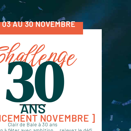
 03 AU 30 NOVEMBRE
hallenge
30
ANS
NCEMENT NOVEMBRE ]
Clair de Baie à 30 ans
 à fêter avec ambition... relevez le défi,