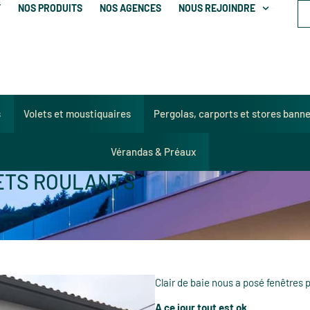
T
NOS PRODUITS
NOS AGENCES
NOUS REJOINDRE
s
Volets et moustiquaires
Pergolas, carports et stores bann
Vérandas & Préaux
ETS ROULANTS
Clair de baie nous a posé fenêtres p
A ce jour tout est ok.