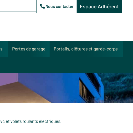
Espace Adhérent
Nous contacter
es
Portes de garage
Portails, clôtures et garde-corps
vc et volets roulants électriques.