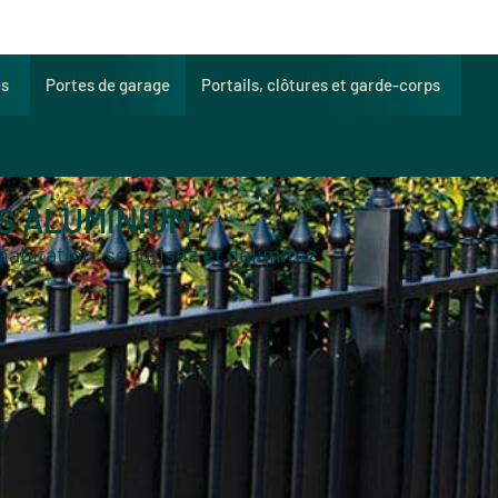
es
Portes de garage
Portails, clôtures et garde-corps
S ALUMINIUM
habitation, sécurisez et délimitez