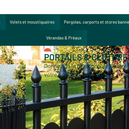
s
Volets et moustiquaires
Pergolas, carports et stores bann
Vérandas & Préaux
PORTAILS & CLÔTURE
Donnez de la personnalité à votre 
votre propriété avec style.