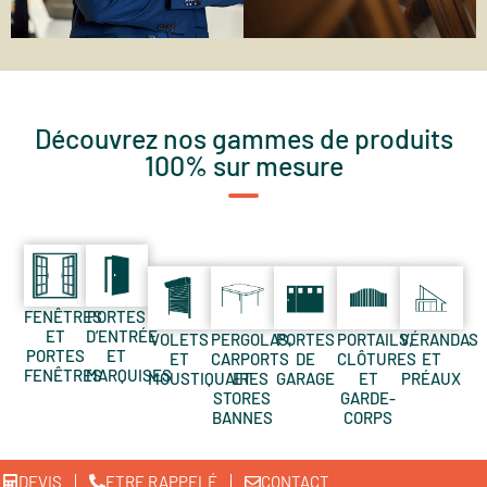
Découvrez nos gammes de produits
100% sur mesure
FENÊTRES
PORTES
ET
D’ENTRÉE
VOLETS
PERGOLAS,
PORTES
PORTAILS,
VÉRANDAS
PORTES
ET
ET
CARPORTS
DE
CLÔTURES
ET
FENÊTRES
MARQUISES
MOUSTIQUAIRES
ET
GARAGE
ET
PRÉAUX
STORES
GARDE-
BANNES
CORPS
DEVIS
ETRE RAPPELÉ
CONTACT