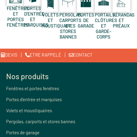
FENÊTRES
PORTES
ET
D’ENTRÉE
VOLETS
PERGOLAS,
PORTES
PORTAILS,
VÉRANDAS
PORTES
ET
ET
CARPORTS
DE
CLÔTURES
ET
FENÊTRES
MARQUISES
MOUSTIQUAIRES
ET
GARAGE
ET
PRÉAUX
STORES
GARDE-
BANNES
CORPS
DEVIS
ETRE RAPPELÉ
CONTACT
Nos produits
Fenêtres et portes fenêtres
Portes d’entrée et marquises
Volets et moustiquaires
Pergolas, carports et stores bannes
Portes de garage