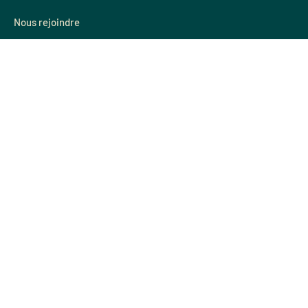
Nous rejoindre
Devenir concessionaire
Devenir salarié
Mieux nous connaître
Qui sommes nous
Parrainage
Nos agences
Nos actualités
SAV
CLAIR DE BAIE
18 rue du Pré Faucon
PAE des Glaisins