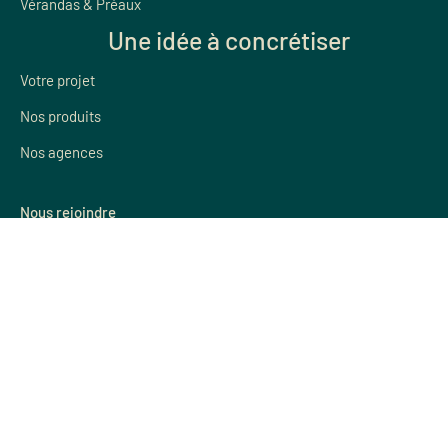
Vérandas & Préaux
Une idée à concrétiser
Votre projet
Nos produits
Nos agences
Nous rejoindre
Devenir concessionaire
Devenir salarié
Mieux nous connaître
Qui sommes nous
Parrainage
Nos agences