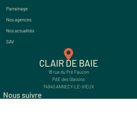
Parrainage
Nos agences
Nos actualités
SAV
CLAIR DE BAIE
18 rue du Pré Faucon
PAE des Glaisins
74940 ANNECY-LE-VIEUX
Nous suivre
© Clair de Baie
Mentions légales
Données personnelles