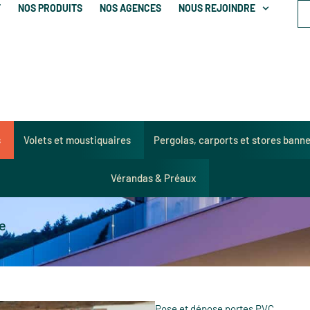
T
NOS PRODUITS
NOS AGENCES
NOUS REJOINDRE
s
Volets et moustiquaires
Pergolas, carports et stores bann
Vérandas & Préaux
e
Pose et dépose portes PVC