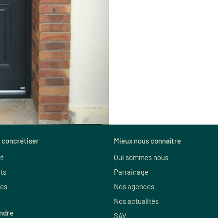
 concrétiser
Mieux nous connaître
et
Qui sommes nous
ts
Parrainage
es
Nos agences
Nos actualités
indre
SAV