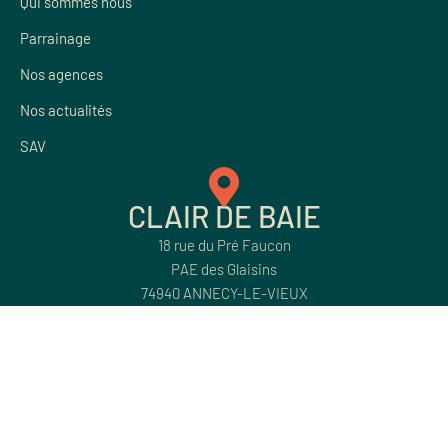
Qui sommes nous
Parrainage
Nos agences
Nos actualités
SAV
CLAIR DE BAIE
18 rue du Pré Faucon
PAE des Glaisins
74940 ANNECY-LE-VIEUX
Nous suivre
© Clair de Baie
Mentions légales
Données personnelles