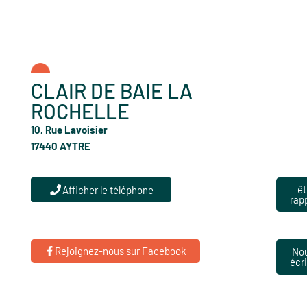
CLAIR DE BAIE LA
ROCHELLE
10, Rue Lavoisier
17440 AYTRE
êt
Afficher le téléphone
rap
Rejoignez-nous sur Facebook
No
écr