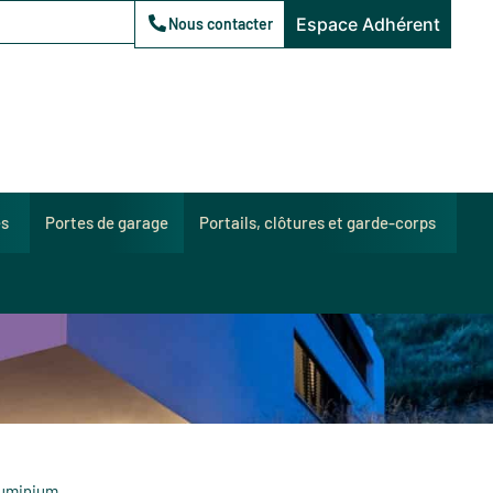
Espace Adhérent
Nous contacter
es
Portes de garage
Portails, clôtures et garde-corps
aluminium