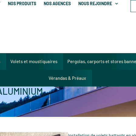
T
NOS PRODUITS
NOS AGENCES
NOUS REJOINDRE
s
Volets et moustiquaires
Pergolas, carports et stores bann
Vérandas & Préaux
ALUMINIUM
Installation de volets battants en 