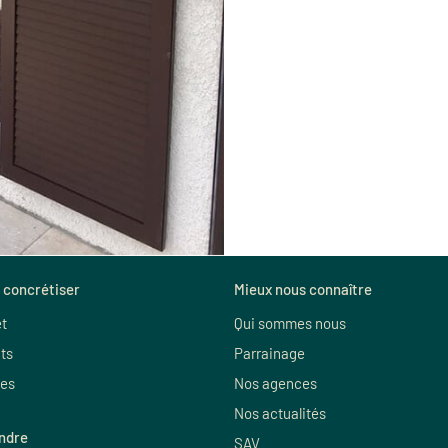
 concrétiser
Mieux nous connaître
et
Qui sommes nous
ts
Parrainage
es
Nos agences
Nos actualités
indre
SAV