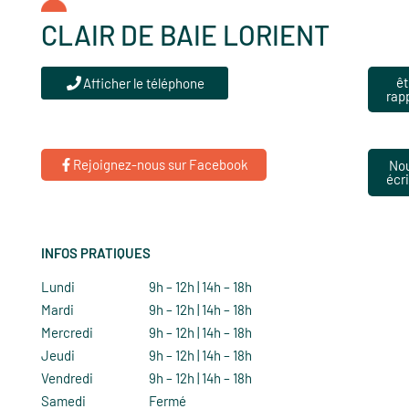
CLAIR DE BAIE LORIENT
êt
Afficher le téléphone
rap
Rejoignez-nous sur Facebook
No
écr
INFOS PRATIQUES
Lundi
9h – 12h | 14h – 18h
Mardi
9h – 12h | 14h – 18h
Mercredi
9h – 12h | 14h – 18h
Jeudi
9h – 12h | 14h – 18h
Vendredi
9h – 12h | 14h – 18h
Samedi
Fermé