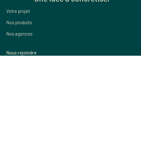
Votre projet
Nos produits
Nos agences
Nous rejoindre
Devenir concessionaire
Devenir salarié
Mieux nous connaître
Qui sommes nous
Parrainage
Nos agences
Nos actualités