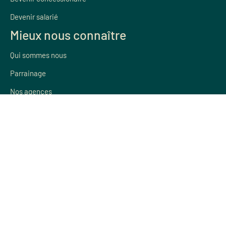
Devenir salarié
Mieux nous connaître
Qui sommes nous
Parrainage
Nos agences
Nos actualités
SAV
CLAIR DE BAIE
18 rue du Pré Faucon
PAE des Glaisins
74940 ANNECY-LE-VIEUX
Nous suivre