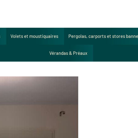
s
Volets et moustiquaires
Pergolas, carports et stores bann
Vérandas & Préaux