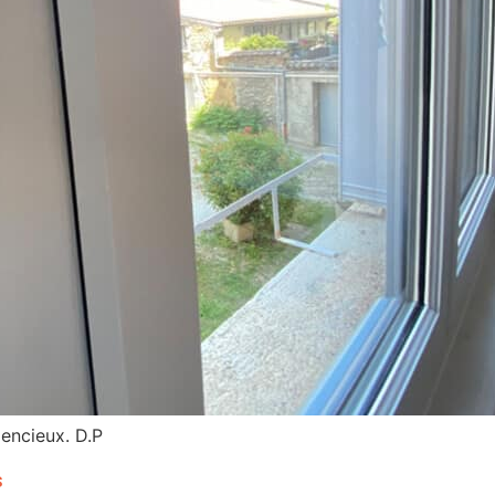
iencieux. D.P
s